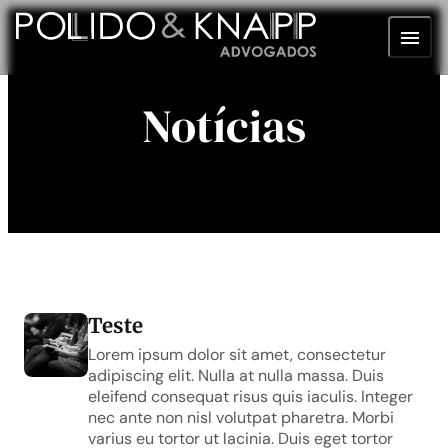
Notícias
Teste
Lorem ipsum dolor sit amet, consectetur
adipiscing elit. Nulla at nulla massa. Duis
eleifend consequat risus quis iaculis. Integer
nec ante non nisl volutpat pharetra. Morbi
varius eu tortor ut lacinia. Duis eget tortor