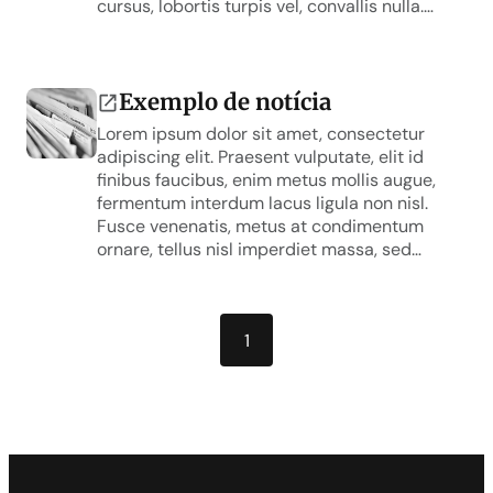
cursus, lobortis turpis vel, convallis nulla.
Suspendisse rutrum mollis turpis, et tincidunt
mi. Interdum et malesuada fames ac ante
ipsum primis in faucibus.
Exemplo de notícia
Lorem ipsum dolor sit amet, consectetur
adipiscing elit. Praesent vulputate, elit id
finibus faucibus, enim metus mollis augue,
fermentum interdum lacus ligula non nisl.
Fusce venenatis, metus at condimentum
ornare, tellus nisl imperdiet massa, sed
dapibus velit orci non purus.
1