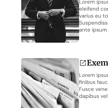
Lorem ipsum
eleifend co
varius eu to
Suspendisse
ante ipsum 
Exemp
Lorem ipsum
finibus fau
Fusce venen
dapibus vel