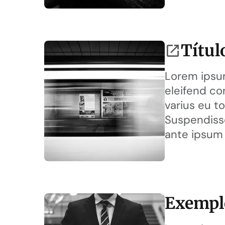
Títul
Lorem ipsum
eleifend co
varius eu to
Suspendisse
ante ipsum 
Exemplo