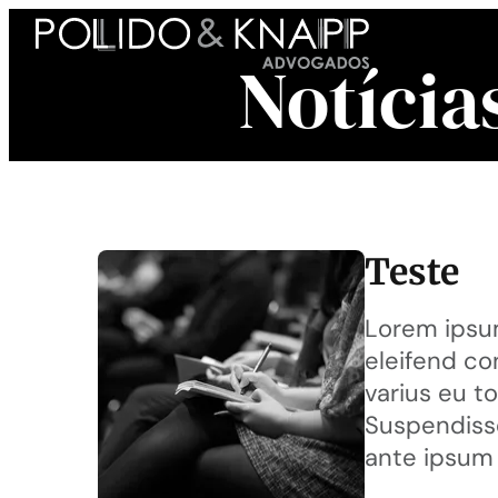
Notícia
Teste
Lorem ipsum
eleifend co
varius eu to
Suspendisse
ante ipsum 